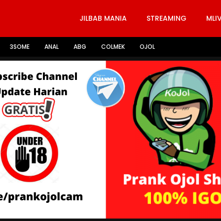
JILBAB MANIA
STREAMING
MLI
3SOME
ANAL
ABG
COLMEK
OJOL