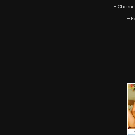
– Channel 
– H